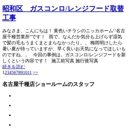
昭和区 ガスコンロ/レンジフード取替
工事
みなさま、こんにちは！ 黄色いチラシのニッカホーム‘‘名古
屋千種営業所”です！ 雨で、なんだか気分も上げらず湿気
で髪の毛もうまくまとまらなかったり、、 梅雨明けしたら
暑い夏が待っていますが、早く良いお天気になってほしいも
のですね、、 今回の事例は、ガスコンロ/レンジフードを新
しくという内容です！ 施工前写真 施行後写真
続きを読む
1
2
3
4
5
6
7
8
9
10
11
>>
名古屋千種店ショールームのスタッフ