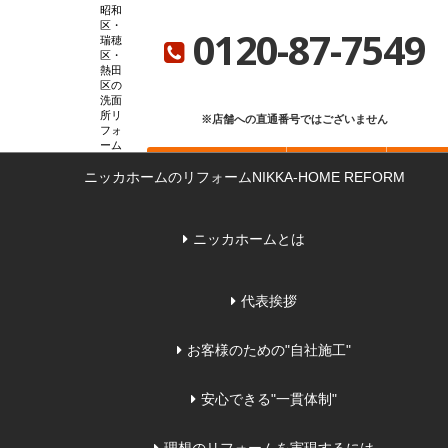
昭和
ニッカホーム総合サイト
ニッカホーム会社概要
ショールーム一覧
区・
0120-87-7549
瑞穂
区・
熱田
区の
洗面
所リ
※店舗への直通番号ではございません
フォ
ーム
お問い合わせ
無料見積もり
来店
＆増
ニッカホームのリフォーム
改築
NIKKA-HOME REFORM
な
ら
ニッカホームとは
代表挨拶
お客様のための"自社施工"
安心できる"一貫体制"