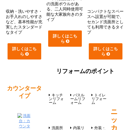
の洗面ボウルがあ
る、二人同時使用可
収納・洗いやすさ・
コンパクトなスペー
能な大家族向きのタ
お手入れのしやすさ
スへ設置が可能で、
イプ
など、基本性能が充
セカンド洗面所とし
実したスタンダード
ても利用できるタイ
なタイプ
プ
詳しくはこち
ら
詳しくはこち
詳しくはこち
ら
ら
リフォームのポイント
カウンタータ
イプ
キッチ
バスル
トイレ
ンリフォ
ームリフ
リフォー
ーム
ォーム
ム
ニ
ッ
カ
洗面所
内装リ
外装・